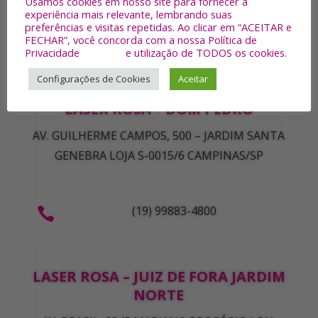
Usamos cookies em nosso site para fornecer a
experiência mais relevante, lembrando suas
preferências e visitas repetidas. Ao clicar em “ACEITAR e
FECHAR”, você concorda com a nossa Política de
(27) 99812-2257

Privacidade
Ler mais
e utilização de TODOS os cookies.
Configurações de Cookies
Aceitar
LASER ROSA – DOM PEDRO
AV. GUILHERME CAMPOS, 500 – JARDIM SANTA
GENEBRA LOJA S-0015/6 CAMPINAS/SP
(19) 99883-4800

LASER ROSA – JUIZ DE FORA JARDIM
NORTE