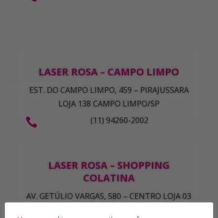
LASER ROSA – CAMPO LIMPO
EST. DO CAMPO LIMPO, 459 – PIRAJUSSARA
LOJA 138 CAMPO LIMPO/SP
(11) 94260-2002

LASER ROSA – SHOPPING
COLATINA
AV. GETÚLIO VARGAS, 580 – CENTRO LOJA 03
COLATINA/ES